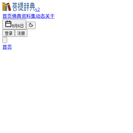
v2
首页
佛典
资料集
动态
关于
8月6日
登录
注册
首页