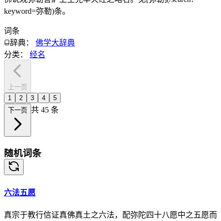
keyword=弥勒)条。
词条
辞典：
佛学大辞典
分类：
经名
上一页
1
2
3
4
5
共
45
条
下一页
随机词条
六法五愿
真宗于教行信证真佛真土之六法，配弥陀四十八愿中之五愿而