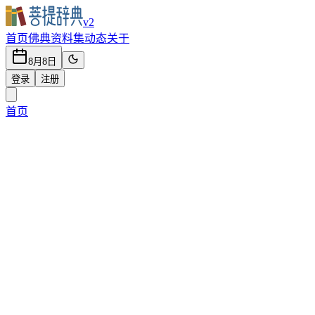
v2
首页
佛典
资料集
动态
关于
8月8日
登录
注册
首页