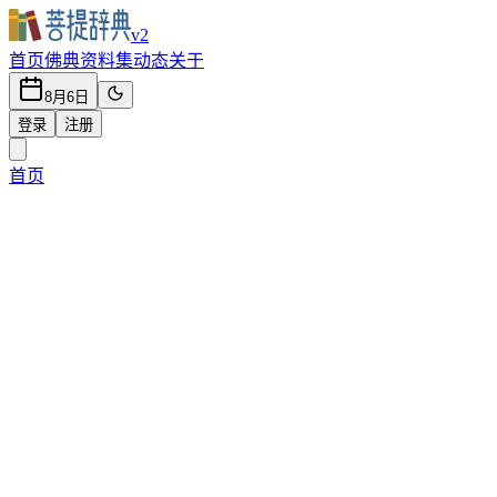
v2
首页
佛典
资料集
动态
关于
8月6日
登录
注册
首页